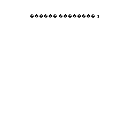
������ ��������
:(