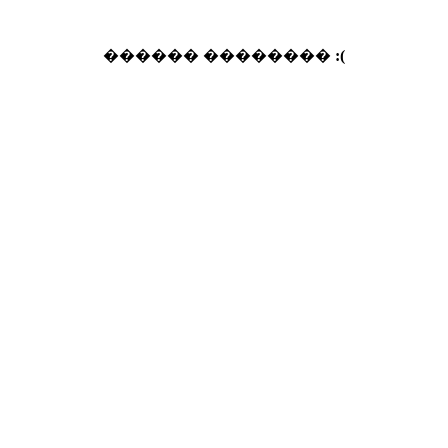
������ ��������
:(