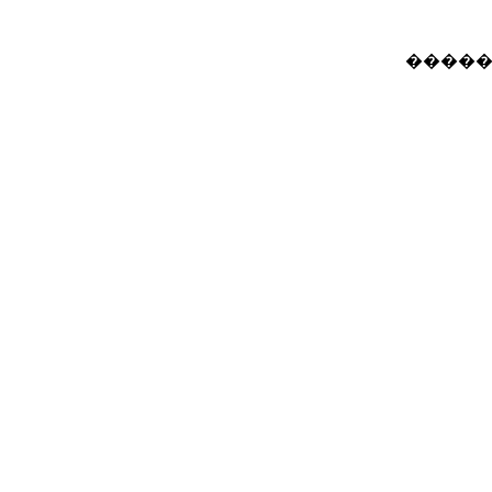
�����