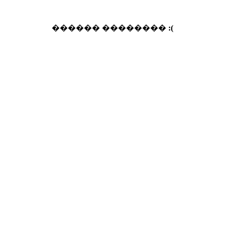
������ ��������
:(