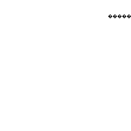
�����