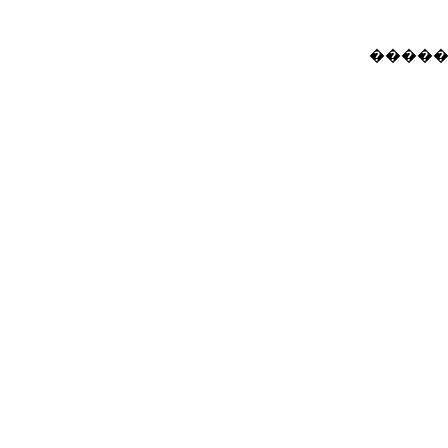
�����